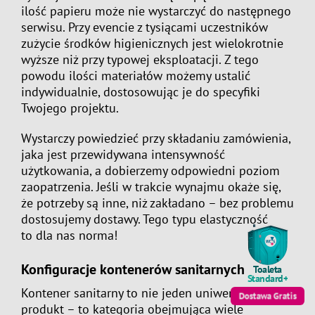
ilość papieru może nie wystarczyć do następnego
serwisu. Przy evencie z tysiącami uczestników
zużycie środków higienicznych jest wielokrotnie
wyższe niż przy typowej eksploatacji. Z tego
powodu ilości materiałów możemy ustalić
indywidualnie, dostosowując je do specyfiki
Twojego projektu.
Wystarczy powiedzieć przy składaniu zamówienia,
jaka jest przewidywana intensywność
użytkowania, a dobierzemy odpowiedni poziom
zaopatrzenia. Jeśli w trakcie wynajmu okaże się,
że potrzeby są inne, niż zakładano – bez problemu
dostosujemy dostawy. Tego typu elastyczność
to dla nas norma!
Konfiguracje kontenerów sanitarnych
Toaleta
Standard+
Kontener sanitarny to nie jeden uniwersalny
Dostawa
Gratis
produkt – to kategoria obejmująca wiele