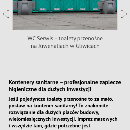
WC Serwis – toalety przenośne
na Juwenaliach w Gliwicach
9
n
Kontenery sanitarne – profesjonalne zaplecze
higieniczne dla dużych inwestycji
Jeśli pojedyncze toalety przenośne to za mało,
postaw na kontener sanitarny! To znakomite
rozwiązanie dla dużych placów budowy,
wielomiesięcznych inwestycji, imprez masowych
i wszędzie tam, gdzie potrzebne jest