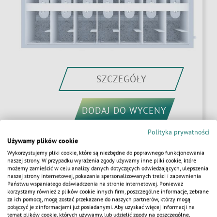
SZCZEGÓŁY
DODAJ DO WYCENY
Polityka prywatności
Używamy plików cookie
Wykorzystujemy pliki cookie, które są niezbędne do poprawnego funkcjonowania
naszej strony. W przypadku wyrażenia zgody używamy inne pliki cookie, które
możemy zamieścić w celu analizy danych dotyczących odwiedzających, ulepszenia
KONTENER SANITARNY PREMIUM 14 WC /
naszej strony internetowej, pokazania spersonalizowanych treści i zapewnienia
KALKULATOR
Państwu wspaniałego doświadczenia na stronie internetowej. Ponieważ
14 UMYWALEK
korzystamy również z plików cookie innych firm, poszczególne informacje, zebrane
za ich pomocą, mogą zostać przekazane do naszych partnerów, którzy mogą
połączyć je z informacjami już posiadanymi. Aby uzyskać więcej informacji na
temat plików cookie, których używamy, lub udzielić zgody na poszczególne,