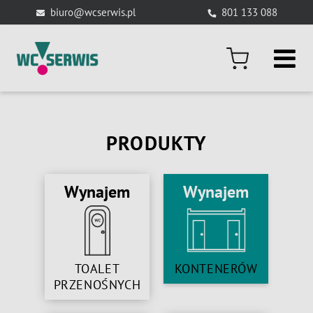
Skip
biuro@wcserwis.pl
801 133 088
to
content
PRODUKTY
Wynajem
Wynajem
TOALET
KONTENERÓW
PRZENOŚNYCH