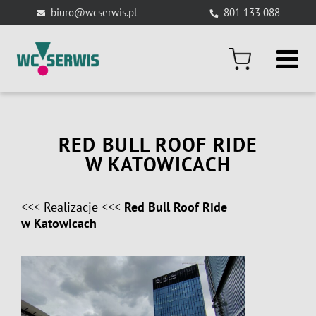
Skip
biuro@wcserwis.pl
801 133 088
to
content
RED BULL ROOF RIDE
W KATOWICACH
<<<
Realizacje
<<<
Red Bull Roof Ride
w Katowicach
View
Larger
Image