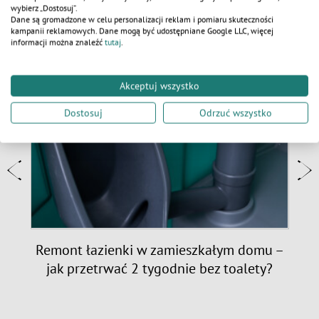
wybierz „Dostosuj”.
Dane są gromadzone w celu personalizacji reklam i pomiaru skuteczności
kampanii reklamowych. Dane mogą być udostępniane Google LLC, więcej
AKTUALNOŚCI
informacji można znaleźć
tutaj
.
Akceptuj wszystko
Dostosuj
Odrzuć wszystko
e:
Remont łazienki w zamieszkałym domu –
jak przetrwać 2 tygodnie bez toalety?