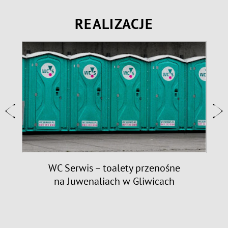
REALIZACJE
9
WC Serwis – toalety przenośne
na Juwenaliach w Gliwicach
n