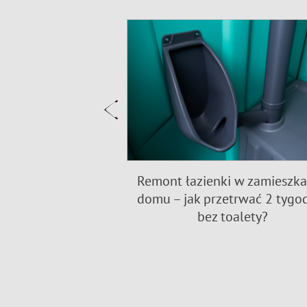
dotyczące toalet
Remont łazienki w zamieszk
pletny przewodnik
domu – jak przetrwać 2 tygo
bez toalety?