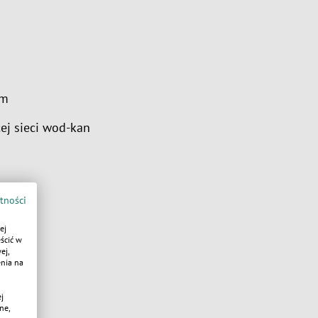
em
cej sieci wod-kan
tności
ej
ścić w
ej,
enia na
czep
j
ne,