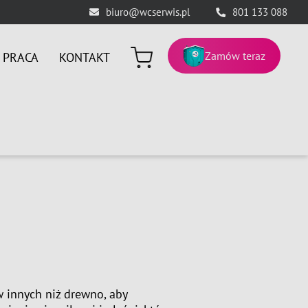
biuro@wcserwis.pl
801 133 088
Zamów teraz
PRACA
KONTAKT
 innych niż drewno, aby