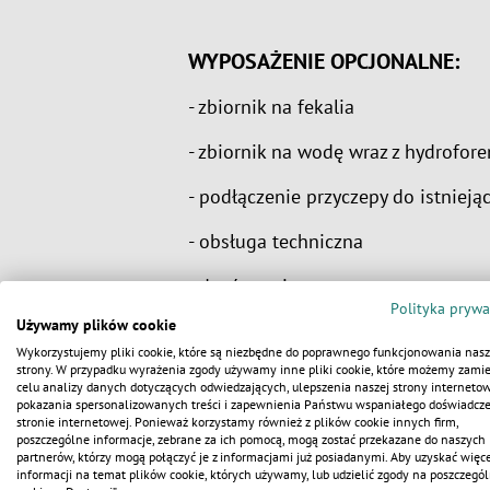
WYPOSAŻENIE OPCJONALNE:
- zbiornik na fekalia
- zbiornik na wodę wraz z hydrofor
- podłączenie przyczepy do istnieją
- obsługa techniczna
- dozór sanitarny
Polityka prywa
Używamy plików cookie
Wykorzystujemy pliki cookie, które są niezbędne do poprawnego funkcjonowania nasz
strony. W przypadku wyrażenia zgody używamy inne pliki cookie, które możemy zamie
PARAMETRY TECHNICZNE:
celu analizy danych dotyczących odwiedzających, ulepszenia naszej strony internetow
pokazania spersonalizowanych treści i zapewnienia Państwu wspaniałego doświadcz
- Długość: 3556 mm + 1270 mm za
stronie internetowej. Ponieważ korzystamy również z plików cookie innych firm,
poszczególne informacje, zebrane za ich pomocą, mogą zostać przekazane do naszych
partnerów, którzy mogą połączyć je z informacjami już posiadanymi. Aby uzyskać więce
- Szerokość: 2159 mm
informacji na temat plików cookie, których używamy, lub udzielić zgody na poszczegól