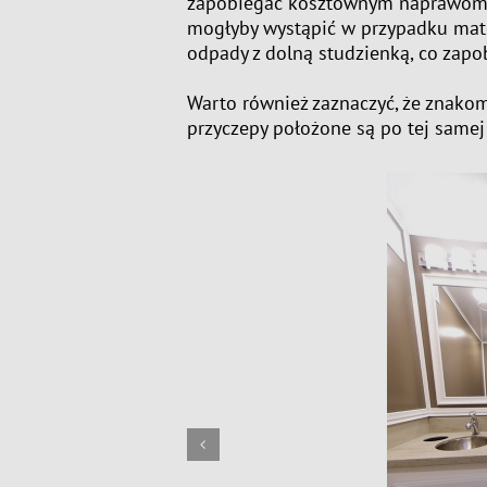
zapobiegać kosztownym naprawom us
mogłyby wystąpić w przypadku mate
odpady z dolną studzienką, co zap
Warto również zaznaczyć, że znakom
przyczepy położone są po tej samej 
