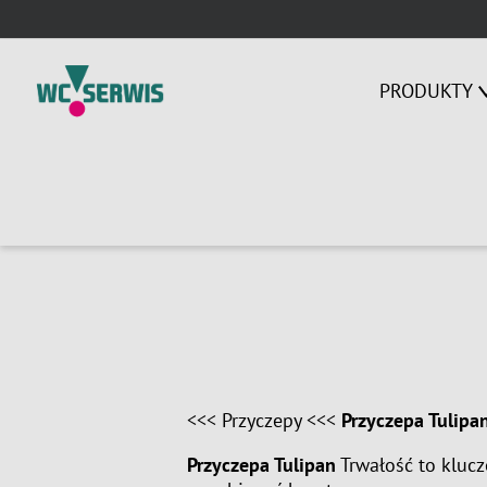
Skip
to
content
PRODUKTY
<<<
Przyczepy
<<<
Przyczepa Tulipa
Przyczepa Tulipan
Trwałość to kluc