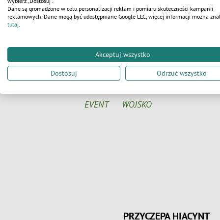
wybierz „Dostosuj”.
- Wysokość: 2870 mm
Dane są gromadzone w celu personalizacji reklam i pomiaru skuteczności kampanii
reklamowych. Dane mogą być udostępniane Google LLC, więcej informacji można zna
tutaj
.
-Zasilanie: 230 V
- Przyłącze wodne: ¾ cala
Akceptuj wszystko
- Przyłącze kanalizacyjne: Ø110
Dostosuj
Odrzuć wszystko
EVENT
WOJSKO
PA FUKSJA
PRZYCZEPA TULIPAN