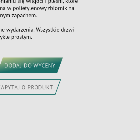
iu się wilgoci i pleśni, które
a w polietylenowy zbiornik na
emnym zapachem.
ne wydarzenia. Wszystkie drzwi
wykle prostym.
DODAJ DO WYCENY
ZAPYTAJ O PRODUKT