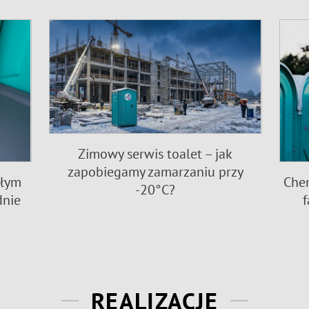
Zimowy serwis toalet – jak
zapobiegamy zamarzaniu przy
Chem
ałym
-20°C?
f
dnie
REALIZACJE