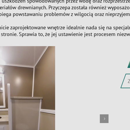
zkodzeń spowodowanych przez wodę oraz rozprzestrzenian
riałów drewnianych. Przyczepa została również wyposażon
obiega powstawaniu problemów z wilgocią oraz nieprzyj
icie zaprojektowane wnętrze idealnie nada się na specjal
stronie. Sprawia to, że jej ustawienie jest procesem niez
