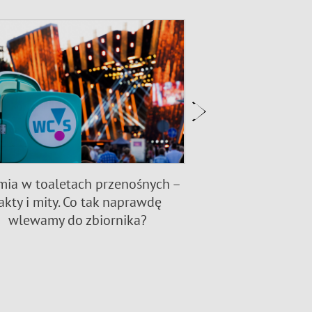
ia w toaletach przenośnych –
Toalety Standar
akty i mity. Co tak naprawdę
sanitarna – jak
wlewamy do zbiornika?
sanitarne