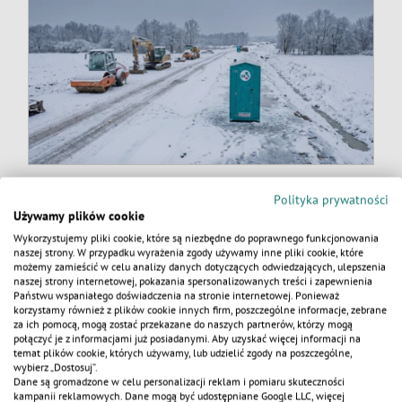
Logistyka toalet przenośnych
Polityka prywatności
na dużych inwestycjach: od wieżowca
Używamy plików cookie
po budowę autostrady
Wykorzystujemy pliki cookie, które są niezbędne do poprawnego funkcjonowania
naszej strony. W przypadku wyrażenia zgody używamy inne pliki cookie, które
możemy zamieścić w celu analizy danych dotyczących odwiedzających, ulepszenia
naszej strony internetowej, pokazania spersonalizowanych treści i zapewnienia
KALKULATOR
Państwu wspaniałego doświadczenia na stronie internetowej. Ponieważ
korzystamy również z plików cookie innych firm, poszczególne informacje, zebrane
za ich pomocą, mogą zostać przekazane do naszych partnerów, którzy mogą
połączyć je z informacjami już posiadanymi. Aby uzyskać więcej informacji na
temat plików cookie, których używamy, lub udzielić zgody na poszczególne,
wybierz „Dostosuj”.
Dane są gromadzone w celu personalizacji reklam i pomiaru skuteczności
kampanii reklamowych. Dane mogą być udostępniane Google LLC, więcej