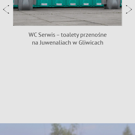
WC Serwis – toalety przenośne
na Juwenaliach w Gliwicach
9
n