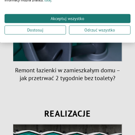
informacji można znaleźć
tutaj
.
Akceptuj wszystko
Dostosuj
Odrzuć wszystko
e:
Remont łazienki w zamieszkałym domu –
jak przetrwać 2 tygodnie bez toalety?
REALIZACJE