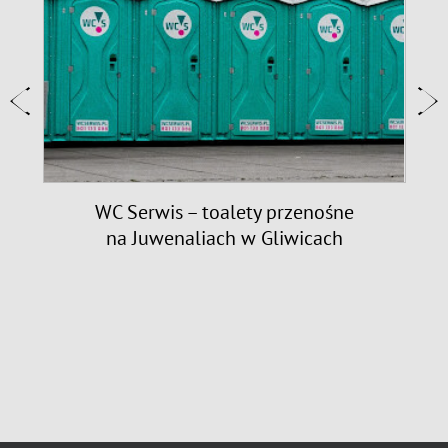
9
WC Serwis – toalety przenośne
na Juwenaliach w Gliwicach
n