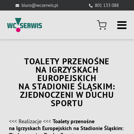
Skip
biuro@wcserwis.pl
801 133 088
to
content
TOALETY PRZENOŚNE
NA IGRZYSKACH
EUROPEJSKICH
NA STADIONIE ŚLĄSKIM:
ZJEDNOCZENI W DUCHU
SPORTU
<<<
Realizacje
<<<
Toalety przenośne
na Igrzyskach Europejskich na Stadionie Śląskim: