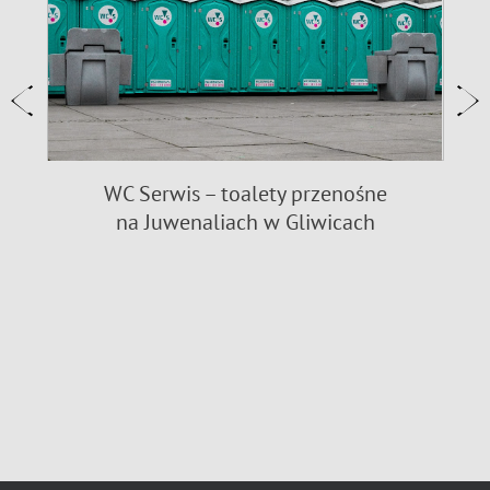
WC Serwis – toalety przenośne
na Juwenaliach w Gliwicach
9
n