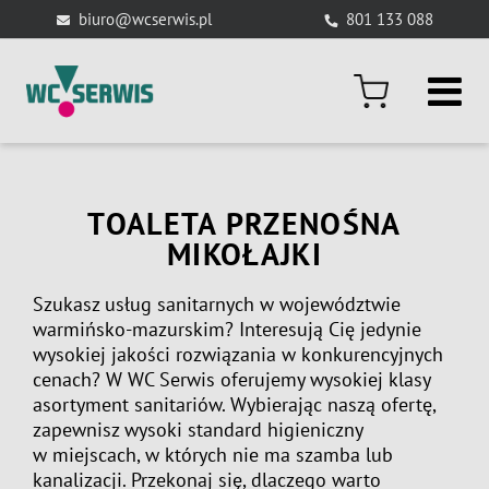
Skip
biuro@wcserwis.pl
801 133 088
to
content
TOALETA PRZENOŚNA
MIKOŁAJKI
Szukasz usług sanitarnych w województwie
warmińsko-mazurskim? Interesują Cię jedynie
wysokiej jakości rozwiązania w konkurencyjnych
cenach? W WC Serwis oferujemy wysokiej klasy
asortyment sanitariów. Wybierając naszą ofertę,
zapewnisz wysoki standard higieniczny
w miejscach, w których nie ma szamba lub
kanalizacji. Przekonaj się, dlaczego warto