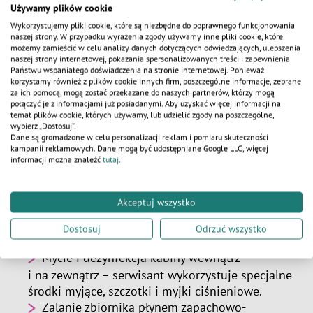
Używamy plików cookie
Wykorzystujemy pliki cookie, które są niezbędne do poprawnego funkcjonowania
naszej strony. W przypadku wyrażenia zgody używamy inne pliki cookie, które
możemy zamieścić w celu analizy danych dotyczących odwiedzających, ulepszenia
naszej strony internetowej, pokazania spersonalizowanych treści i zapewnienia
KALKULATOR
Państwu wspaniałego doświadczenia na stronie internetowej. Ponieważ
korzystamy również z plików cookie innych firm, poszczególne informacje, zebrane
za ich pomocą, mogą zostać przekazane do naszych partnerów, którzy mogą
Profesjonalny serwis – etapy
połączyć je z informacjami już posiadanymi. Aby uzyskać więcej informacji na
temat plików cookie, których używamy, lub udzielić zgody na poszczególne,
wybierz „Dostosuj”.
W WC Serwis oferujemy nie tylko wynajem toalet
Dane są gromadzone w celu personalizacji reklam i pomiaru skuteczności
przenośnych, ale również ich serwis. W jaki
kampanii reklamowych. Dane mogą być udostępniane Google LLC, więcej
sposób on przebiega? Można tutaj wymienić 4
informacji można znaleźć
tutaj
.
etapy:
Akceptuj wszystko
Wybieranie nieczystości – zawartość zbiornika
zostaje wyciągnięta do samochodu
Dostosuj
Odrzuć wszystko
asenizacyjnego.
Mycie i dezynfekcja kabiny wewnątrz
i na zewnątrz – serwisant wykorzystuje specjalne
środki myjące, szczotki i myjki ciśnieniowe.
Zalanie zbiornika płynem zapachowo-