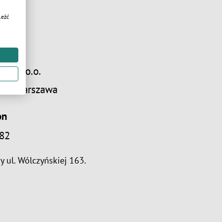
leźć
s
Sp. z o.o.
919 Warszawa
on
82
y ul. Wólczyńskiej 163.