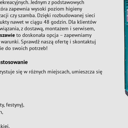
rekreacyjnych. Jednym z podstawowych
która zapewnia wysoki poziom higieny
acji czy szamba. Dzięki rozbudowanej sieci
ukty nawet w ciągu 48 godzin. Dla klientów
iązania, z dostawą, montażem i serwisem,
rszawie
to doskonała opcja – zapewniamy
 warunki. Sprawdź naszą ofertę i skontaktuj
nie do swoich potrzeb!
astosowanie
ystuje się w różnych miejscach, umieszcza się
, festyny),
h,
kiej.