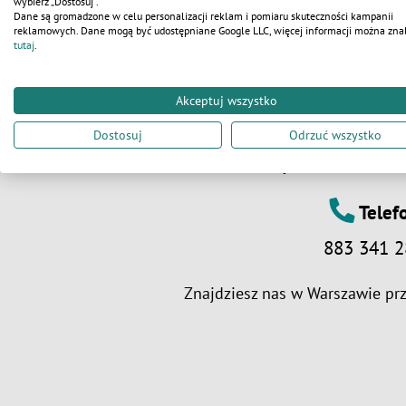
wybierz „Dostosuj”.
Dane są gromadzone w celu personalizacji reklam i pomiaru skuteczności kampanii
reklamowych. Dane mogą być udostępniane Google LLC, więcej informacji można zna
tutaj
.
Adre
Akceptuj wszystko
WC Serwis Polska 
Dostosuj
Odrzuć wszystko
Wólczyńska 163, 01-
Telef
883 341 2
Znajdziesz nas w
Warszawie
prz