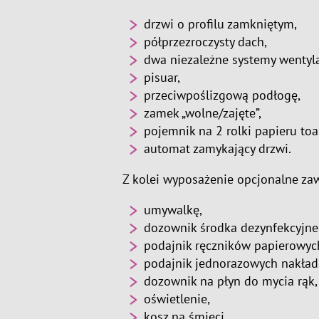
drzwi o profilu zamkniętym,
półprzezroczysty dach,
dwa niezależne systemy wentyla
pisuar,
przeciwpoślizgową podłogę,
zamek „wolne/zajęte”,
pojemnik na 2 rolki papieru to
automat zamykający drzwi.
Z kolei wyposażenie opcjonalne zaw
umywalkę,
dozownik środka dezynfekcyjne
podajnik ręczników papierowyc
podajnik jednorazowych nakłade
dozownik na płyn do mycia rąk,
oświetlenie,
kosz na śmieci,