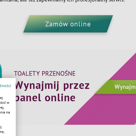
Zamów online
tności
ej
ścić w
ej,
enia na
j
ne,