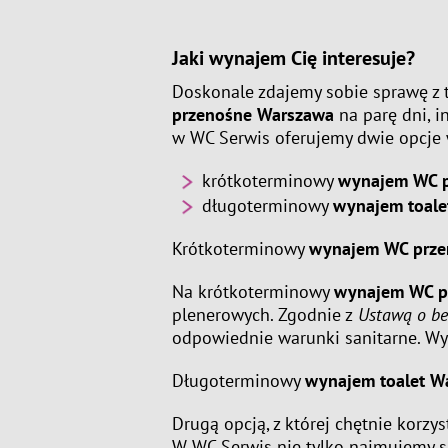
Jaki wynajem Cię interesuje?
Doskonale zdajemy sobie sprawę z 
przenośne Warszawa
na parę dni, i
w WC Serwis oferujemy dwie opcje
krótkoterminowy
wynajem WC 
długoterminowy
wynajem toale
Krótkoterminowy
wynajem WC prze
Na krótkoterminowy
wynajem WC p
plenerowych. Zgodnie z
Ustawą o be
odpowiednie warunki sanitarne. Wyb
Długoterminowy
wynajem toalet W
Drugą opcją, z której chętnie korz
W WC Serwis nie tylko najmujemy sa