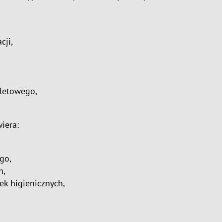
cji,
aletowego,
iera:
go,
h,
k higienicznych,