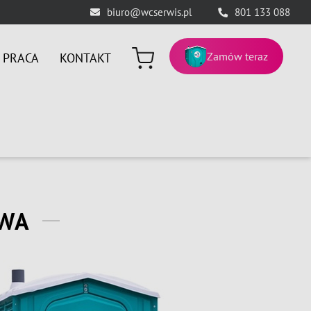
biuro@wcserwis.pl
801 133 088
Zamów teraz
PRACA
KONTAKT
AWA