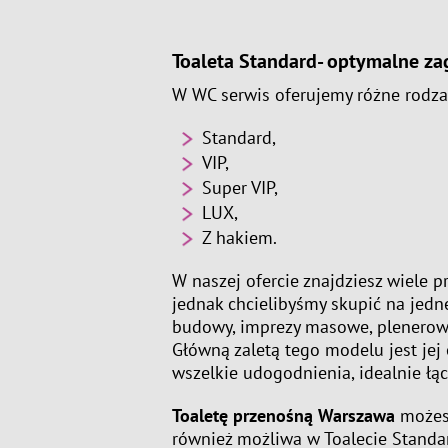
Toaleta Standard- optymalne za
W WC serwis oferujemy różne rodz
Standard,
VIP,
Super VIP,
LUX,
Z hakiem.
W naszej ofercie znajdziesz wiele p
jednak chcielibyśmy skupić na jedn
budowy, imprezy masowe, plenerowe
Główną zaletą tego modelu jest je
wszelkie udogodnienia, idealnie łą
Toaletę przenośną Warszawa
możesz
również możliwa w Toalecie Stand