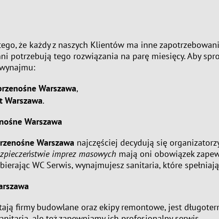
tego, że każdy z naszych Klientów ma inne zapotrzebowani
nni potrzebują tego rozwiązania na parę miesięcy. Aby s
 wynajmu:
przenośne Warszawa
,
t Warszawa
.
nośne Warszawa
rzenośne Warszawa
najczęściej decydują się organizator
zpieczeństwie imprez masowych
mają oni obowiązek zapew
ierając WC Serwis, wynajmujesz sanitaria, które spełniaj
arszawa
ystają firmy budowlane oraz ekipy remontowe, jest długot
nitaria, ale też zapewniamy ich profesjonalny serwis.