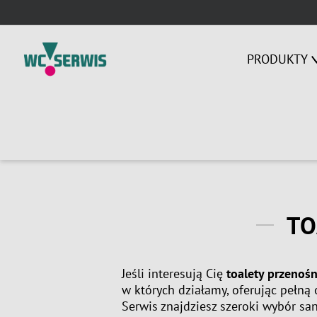
Skip
to
content
PRODUKTY
TO
Jeśli interesują Cię
toalety przenoś
w których działamy, oferując pełną
Serwis znajdziesz szeroki wybór sa