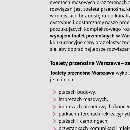
eventach masowych oraz terenach 
rozwiązań jest toaleta przenośna, 
w miejscach bez dostępu do kanaliz
dystrybucji dostarczamy nasze prod
poszukujących kompleksowego rozw
wynajem toalet przenośnych w Wa
konkurencyjne ceny oraz elastyczne
się, aby dobrać najlepsze rozwiąza
Toalety przenośne Warszawa
– z
Toalety przenośne Warszawa
wykorz
je m.in. na:
placach budowy,
imprezach masowych,
imprezach plenerowych (koncerty
parkach i terenach rekreacyjnyc
plażach i campingach,
przystankach komunikacji miejs