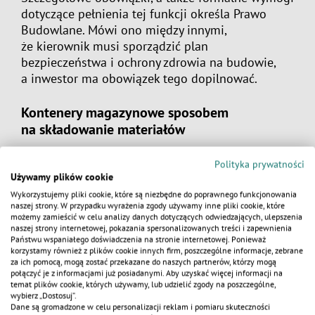
dotyczące pełnienia tej funkcji określa Prawo
Budowlane. Mówi ono między innymi,
że kierownik musi sporządzić plan
bezpieczeństwa i ochrony zdrowia na budowie,
a inwestor ma obowiązek tego dopilnować.
Kontenery magazynowe
sposobem
na składowanie materiałów
Przepisy regulują sposób składowania materiałów
Polityka prywatności
budowlanych. Nie mogą one rozprzestrzeniać się
Używamy plików cookie
poza budowę. Chodzi tutaj na przykład o często
Wykorzystujemy pliki cookie, które są niezbędne do poprawnego funkcjonowania
spotykane kawałki styropianu „wyfruwające”
naszej strony. W przypadku wyrażenia zgody używamy inne pliki cookie, które
z placu budowy. Składowany surowiec nie może
możemy zamieścić w celu analizy danych dotyczących odwiedzających, ulepszenia
naszej strony internetowej, pokazania spersonalizowanych treści i zapewnienia
stykać się z ogrodzeniem ani z budynkiem. Aby
KALKULATOR
Państwu wspaniałego doświadczenia na stronie internetowej. Ponieważ
skutecznie wszystko zabezpieczyć, warto postawić
korzystamy również z plików cookie innych firm, poszczególne informacje, zebrane
za ich pomocą, mogą zostać przekazane do naszych partnerów, którzy mogą
na
kontenery magazynowe
. Są pojemne, można
połączyć je z informacjami już posiadanymi. Aby uzyskać więcej informacji na
w nich przetrzymywać spore ilości potrzebnych
temat plików cookie, których używamy, lub udzielić zgody na poszczególne,
wybierz „Dostosuj”.
materiałów, a także narzędzi. Kintenery sprawdzą
Dane są gromadzone w celu personalizacji reklam i pomiaru skuteczności
się też do aby
narzędzia na budowie zabezpieczyć