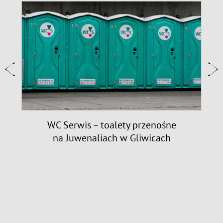
9
WC Serwis – toalety przenośne
na Juwenaliach w Gliwicach
n