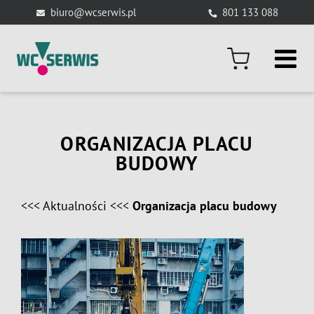
Skip
biuro@wcserwis.pl
801 133 088
to
content
ORGANIZACJA PLACU
BUDOWY
<<<
Aktualności
<<<
Organizacja placu budowy
View
Larger
Image