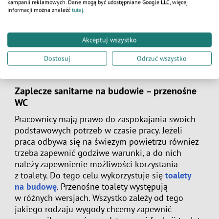
kampanii reklamowych. Dane mogą być udostępniane Google LLC, więcej
przed złodziejami
. Niektóre surowce muszą być
informacji można znaleźć
tutaj
.
chronione przed nasłonecznieniem lub deszczem.
Inne należy przechowywać w zamkniętych
Akceptuj wszystko
pomieszczeniach. Dlatego też
kontenery
magazynowe
to element, którego nie może
Dostosuj
Odrzuć wszystko
zabraknąć podczas organizacji placu budowy.
Zaplecze sanitarne na budowie – przenośne
WC
Pracownicy mają prawo do zaspokajania swoich
podstawowych potrzeb w czasie pracy. Jeżeli
praca odbywa się na świeżym powietrzu również
trzeba zapewnić godziwe warunki, a do nich
należy zapewnienie możliwości korzystania
z toalety. Do tego celu wykorzystuje się
toalety
na budowę
. Przenośne toalety występują
w różnych wersjach. Wszystko zależy od tego
jakiego rodzaju wygody chcemy zapewnić