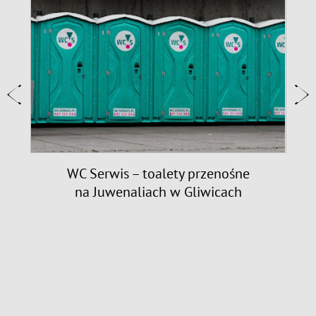
9
WC Serwis – toalety przenośne
na Juwenaliach w Gliwicach
n