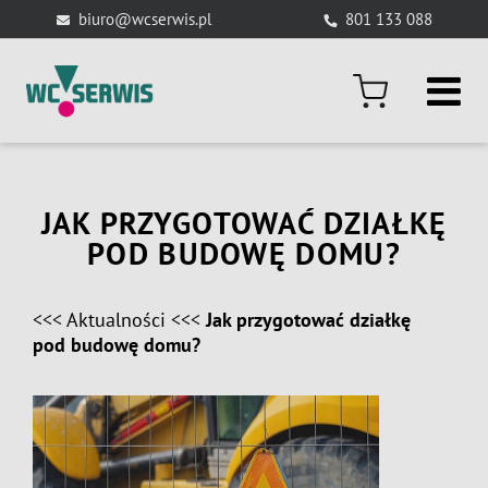
Skip
biuro@wcserwis.pl
801 133 088
to
content
JAK PRZYGOTOWAĆ DZIAŁKĘ
POD BUDOWĘ DOMU?
<<<
Aktualności
<<<
Jak przygotować działkę
pod budowę domu?
View
Larger
Image