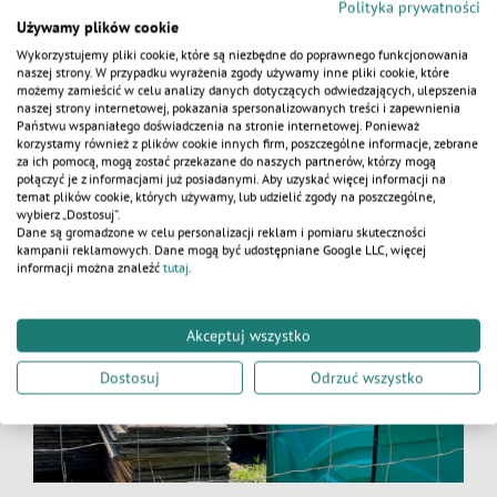
mieszkalny trwa zwykle od 1 do 2 miesięcy.
Polityka prywatności
Używamy plików cookie
Po zakończeniu wszystkich tych czynności ekipa
budowlana może rozpocząć budowę
Wykorzystujemy pliki cookie, które są niezbędne do poprawnego funkcjonowania
naszej strony. W przypadku wyrażenia zgody używamy inne pliki cookie, które
wymarzonego domu.
możemy zamieścić w celu analizy danych dotyczących odwiedzających, ulepszenia
naszej strony internetowej, pokazania spersonalizowanych treści i zapewnienia
KALKULATOR
Państwu wspaniałego doświadczenia na stronie internetowej. Ponieważ
Ogrodzenie działki
korzystamy również z plików cookie innych firm, poszczególne informacje, zebrane
za ich pomocą, mogą zostać przekazane do naszych partnerów, którzy mogą
połączyć je z informacjami już posiadanymi. Aby uzyskać więcej informacji na
temat plików cookie, których używamy, lub udzielić zgody na poszczególne,
wybierz „Dostosuj”.
Dane są gromadzone w celu personalizacji reklam i pomiaru skuteczności
kampanii reklamowych. Dane mogą być udostępniane Google LLC, więcej
informacji można znaleźć
tutaj
.
Akceptuj wszystko
Dostosuj
Odrzuć wszystko