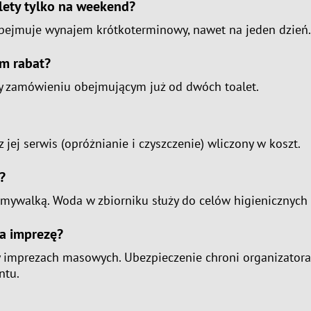
lety tylko na weekend?
i obejmuje wynajem krótkoterminowy, nawet na jeden dzień.
am rabat?
rzy zamówieniu obejmującym już od dwóch toalet.
ej serwis (opróżnianie i czyszczenie) wliczony w koszt.
?
umywalką. Woda w zbiorniku służy do celów higienicznych i
na imprezę?
zy imprezach masowych. Ubezpieczenie chroni organizator
ntu.