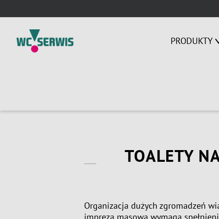
Skip
to
content
PRODUKTY
TOALETY NA
Organizacja dużych zgromadzeń wią
impreza masowa wymaga spełnienia 