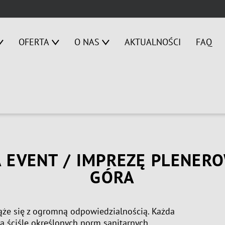
OFERTA
O NAS
AKTUALNOŚCI
FAQ
 EVENT / IMPREZĘ PLENER
GÓRA
że się z ogromną odpowiedzialnością. Każda
ściśle określonych norm sanitarnych,