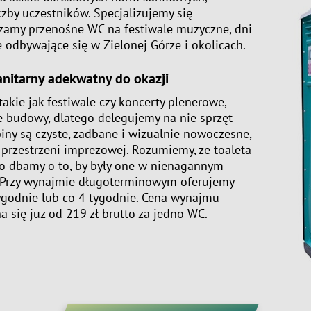
zby uczestników. Specjalizujemy się
czamy
przenośne WC
na festiwale muzyczne, dni
 odbywające się w Zielonej Górze i okolicach.
anitarny adekwatny do okazji
akie jak festiwale czy koncerty plenerowe,
e budowy, dlatego delegujemy na nie sprzęt
iny są czyste, zadbane i wizualnie nowoczesne,
 przestrzeni imprezowej. Rozumiemy, że toaleta
go dbamy o to, by były one w nienagannym
. Przy wynajmie długoterminowym oferujemy
 tygodnie lub co 4 tygodnie. Cena wynajmu
 się już od 219 zł brutto za jedno WC.