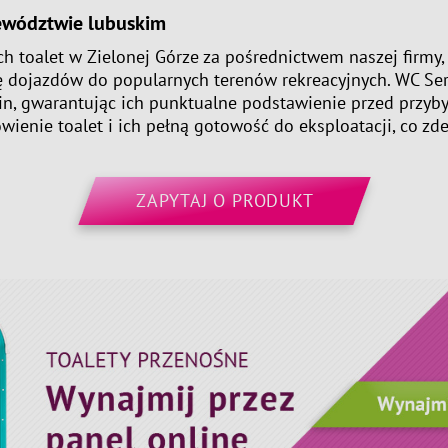
jewództwie lubuskim
 toalet w Zielonej Górze
za pośrednictwem naszej firmy, 
ę dojazdów do popularnych terenów rekreacyjnych. WC Ser
bin, gwarantując ich punktualne podstawienie przed przyb
ienie toalet i ich pełną gotowość do eksploatacji, co zdej
ZAPYTAJ O PRODUKT