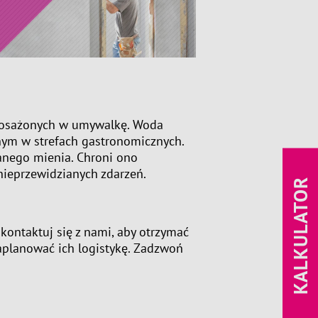
yposażonych w umywalkę. Woda
anym w strefach gastronomicznych.
nego mienia. Chroni ono
nieprzewidzianych zdarzeń.
KALKULATOR
kontaktuj się z nami, aby otrzymać
aplanować ich logistykę. Zadzwoń