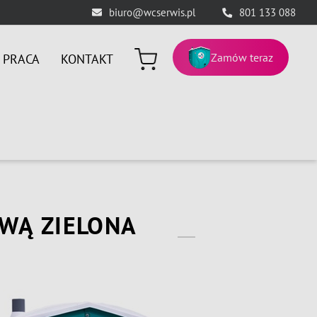
biuro@wcserwis.pl
801 133 088
Zamów teraz
PRACA
KONTAKT
OWĄ ZIELONA