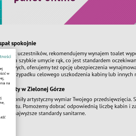
pał spokojnie
i komfort uczestników, rekomendujemy wynajem toalet w
tności
możliwia szybkie umycie rąk, co jest standardem oczekiw
masowych, oferujemy też opcję ubezpieczenia wynajmowa
ej
wy w przypadku celowego uszkodzenia kabiny lub innych 
ścić w
ej,
enia na
toalety w Zielonej Górze
j
przysłoniły artystyczny wymiar Twojego przedsięwzięcia. S
ne,
o eventu. Pomożemy dobrać odpowiednią liczbę kabin i z
ciom najwyższe standardy sanitarne.
leźć