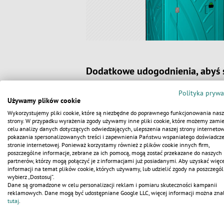
Dodatkowe udogodnienia, abyś s
Aby podnieść prestiż wydarzenia 
Polityka prywa
w zbiorniku (niezdatna do picia) u
Używamy plików cookie
Mając na uwadze dynamikę imprez 
Wykorzystujemy pliki cookie, które są niezbędne do poprawnego funkcjonowania nasz
organizatora przed kosztami napra
strony. W przypadku wyrażenia zgody używamy inne pliki cookie, które możemy zamie
celu analizy danych dotyczących odwiedzających, ulepszenia naszej strony internetow
pokazania spersonalizowanych treści i zapewnienia Państwu wspaniałego doświadcz
Zadbaj o komfort gości – zamów 
stronie internetowej. Ponieważ korzystamy również z plików cookie innych firm,
poszczególne informacje, zebrane za ich pomocą, mogą zostać przekazane do naszych
partnerów, którzy mogą połączyć je z informacjami już posiadanymi. Aby uzyskać więce
Nie pozwól, aby kwestie techniczne 
informacji na temat plików cookie, których używamy, lub udzielić zgody na poszczegól
ofertę dopasowaną do skali Twojeg
wybierz „Dostosuj”.
do WC Serwis i zapewnij swoim goś
Dane są gromadzone w celu personalizacji reklam i pomiaru skuteczności kampanii
reklamowych. Dane mogą być udostępniane Google LLC, więcej informacji można zna
tutaj
.