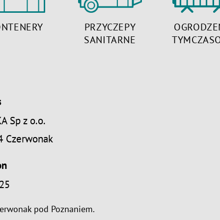
ONTENERY
PRZYCZEPY
OGRODZE
SANITARNE
TYMCZAS
s
 Sp z o.o.
4 Czerwonak
on
25
erwonak
pod Poznaniem.