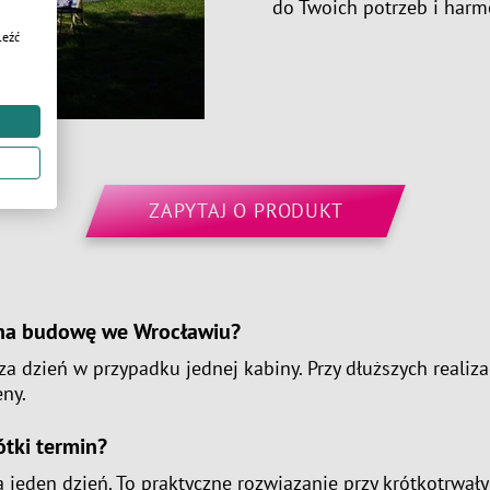
do Twoich potrzeb i har
leźć
ZAPYTAJ O PRODUKT
y na budowę we Wrocławiu?
za dzień w przypadku jednej kabiny. Przy dłuższych realiza
ny.
ótki termin?
 jeden dzień. To praktyczne rozwiązanie przy krótkotrwa