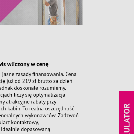
rwis wliczony w cenę
jasne zasady finansowania. Cena
ę już od 219 zł brutto za dzień
 Jednak doskonale rozumiemy,
cjach liczy się optymalizacja
y atrakcyjne rabaty przy
KALKULATOR
h kabin. To realna oszczędność
generalnych wykonawców. Zadzwoń
ularz kontaktowy,
ę idealnie dopasowaną