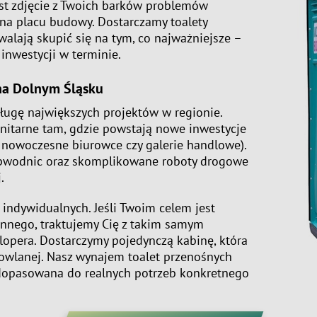
est zdjęcie z Twoich barków problemów
ą na placu budowy. Dostarczamy
toalety
zwalają skupić się na tym, co najważniejsze –
inwestycji w terminie.
 na Dolnym Śląsku
ugę największych projektów w regionie.
nitarne tam, gdzie powstają nowe inwestycje
, nowoczesne biurowce czy galerie handlowe).
bwodnic oraz skomplikowane roboty drogowe
.
indywidualnych. Jeśli Twoim celem jest
nego, traktujemy Cię z takim samym
opera. Dostarczymy pojedynczą kabinę, która
owlanej. Nasz
wynajem toalet przenośnych
, dopasowana do realnych potrzeb konkretnego