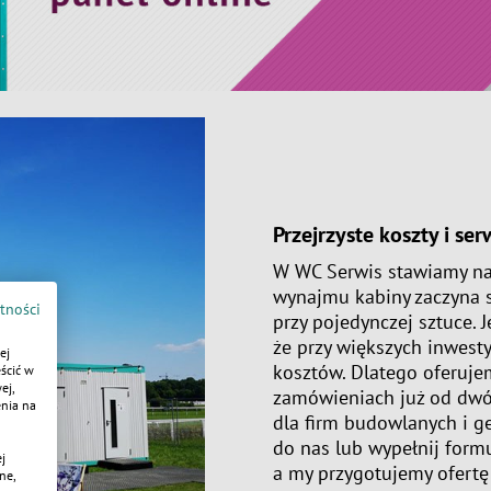
Przejrzyste koszty i se
W WC Serwis stawiamy na 
wynajmu kabiny zaczyna si
tności
przy pojedynczej sztuce.
że przy większych inwesty
ej
kosztów. Dlatego oferujem
ścić w
ej,
zamówieniach już od dwóc
enia na
dla firm budowlanych i 
do nas lub wypełnij form
j
a my przygotujemy ofert
ne,