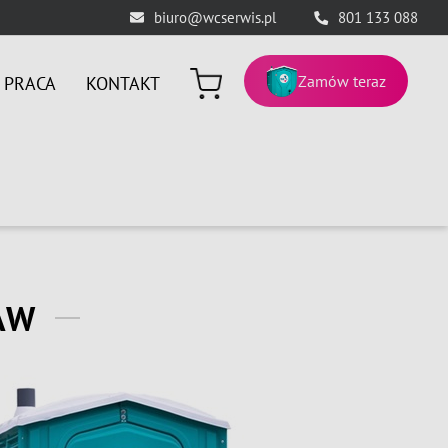
biuro@wcserwis.pl
801 133 088
Zamów teraz
PRACA
KONTAKT
AW