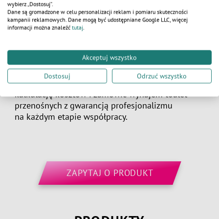
wybierz „Dostosuj”.
w Radomiu
Dane są gromadzone w celu personalizacji reklam i pomiaru skuteczności
kampanii reklamowych. Dane mogą być udostępniane Google LLC, więcej
Zdecyduj się na sprawne zaplecze socjalne swojej
informacji można znaleźć
tutaj
.
budowy z liderem branży mobilnej higieny. WC
Serwis zapewnia punktualną dostawę, rzetelny
Akceptuj wszystko
serwis oraz sprzęt najwyższej klasy na terenie
całego Radomia i okolic. Skontaktuj się z biurem
Dostosuj
Odrzuć wszystko
obsługi klienta, aby otrzymać spersonalizowaną
kalkulację kosztów i zamówić
wynajem toalet
przenośnych
z gwarancją profesjonalizmu
na każdym etapie współpracy.
ZAPYTAJ O PRODUKT