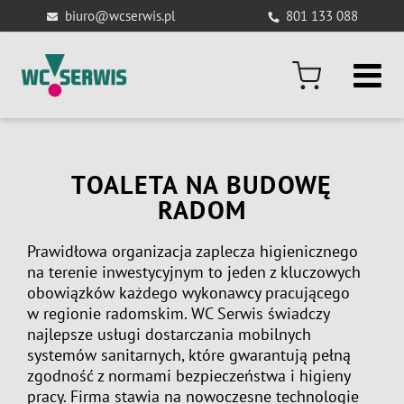
Skip
biuro@wcserwis.pl
801 133 088
to
content
TOALETA NA BUDOWĘ
RADOM
Prawidłowa organizacja zaplecza higienicznego
na terenie inwestycyjnym to jeden z kluczowych
obowiązków każdego wykonawcy pracującego
w regionie radomskim. WC Serwis świadczy
najlepsze usługi dostarczania mobilnych
systemów sanitarnych, które gwarantują pełną
zgodność z normami bezpieczeństwa i higieny
pracy. Firma stawia na nowoczesne technologie