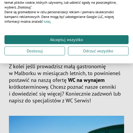
Toi toi w Malborku
–
wynajem
temat plików cookie, których używamy, lub udzielić zgody na poszczególne,
długoterminowy czy na krótki okres?
wybierz „Dostosuj”.
Dane są gromadzone w celu personalizacji reklam i pomiaru skuteczności
kampanii reklamowych. Dane mogą być udostępniane Google LLC, więcej
Zastanawiasz się, czy powinieneś skorzystać
informacji można znaleźć
tutaj
.
z opcji najmu długoterminowego, czy też
krótkoterminowego? Jeśli tak, to spieszymy
z odpowiedzią!
Przenośne toalety w wynajmie
Akceptuj wszystko
na dłuższy okres sprawdzą się w przypadku, kiedy
Dostosuj
Odrzuć wszystko
prowadzisz np. parking strzeżony,
na którym nie ma dostępu do klasycznej toalety.
Z kolei jeśli prowadzisz małą gastronomię
w Malborku w miesiącach letnich, to powinieneś
postawić na naszą ofertę
WC na wynajem
krótkoterminowy. Chcesz poznać nasze cenniki
i dowiedzieć się więcej? Koniecznie zadzwoń lub
napisz do specjalistów z WC Serwis!