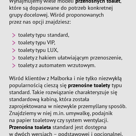
Wynajmujemy wiele modeli
przenośnych toalet
,
które są dopasowane do potrzeb konkretnej
grupy docelowej. Wśród proponowanych
przez nas opcji znajdziesz:
toalety typu standard,
toalety typu VIP,
toalety typu LUX,
toalety z hakiem ułatwiającym przenoszenie,
toalety z automatem wrzutowym.
Wśród klientów z Malborka i nie tylko niezwykłą
popularnością cieszą się
przenośne toalety
typu
standard. Takie rozwiązanie charakteryzuje się
standardową kabiną, która została
zaprojektowana w niezwykle przemyślany sposób.
Znajdziemy w niej m.in. umywalkę, podajnik
na papier toaletowy czy system wentylacji.
Przenośna toaleta
standard jest dostępna
w dwóch wersjach – podstawowej i opcjonalnej,