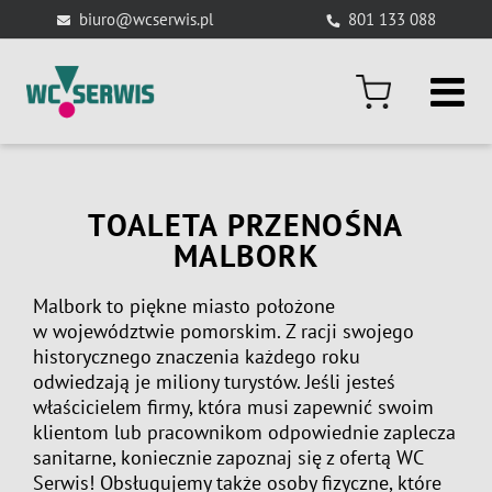
Skip
biuro@wcserwis.pl
801 133 088
to
content
TOALETA PRZENOŚNA
MALBORK
Malbork to piękne miasto położone
w województwie pomorskim. Z racji swojego
historycznego znaczenia każdego roku
odwiedzają je miliony turystów. Jeśli jesteś
właścicielem firmy, która musi zapewnić swoim
klientom lub pracownikom odpowiednie zaplecza
sanitarne, koniecznie zapoznaj się z ofertą WC
Serwis! Obsługujemy także osoby fizyczne, które