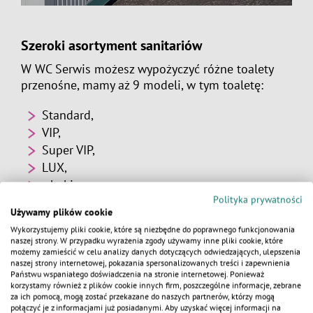
Szeroki asortyment sanitariów
W WC Serwis możesz wypożyczyć różne toalety
przenośne, mamy aż 9 modeli, w tym toaletę:
Standard,
VIP,
Super VIP,
LUX,
z hakiem,
Polityka prywatności
przystosowaną do osób niepełnosprawnych,
Używamy plików cookie
pisuarową,
Wykorzystujemy pliki cookie, które są niezbędne do poprawnego funkcjonowania
z podłączeniem wodno-kanalizacyjnym,
naszej strony. W przypadku wyrażenia zgody używamy inne pliki cookie, które
możemy zamieścić w celu analizy danych dotyczących odwiedzających, ulepszenia
z automatem wrzutowym.
naszej strony internetowej, pokazania spersonalizowanych treści i zapewnienia
KALKULATOR
Państwu wspaniałego doświadczenia na stronie internetowej. Ponieważ
korzystamy również z plików cookie innych firm, poszczególne informacje, zebrane
za ich pomocą, mogą zostać przekazane do naszych partnerów, którzy mogą
połączyć je z informacjami już posiadanymi. Aby uzyskać więcej informacji na