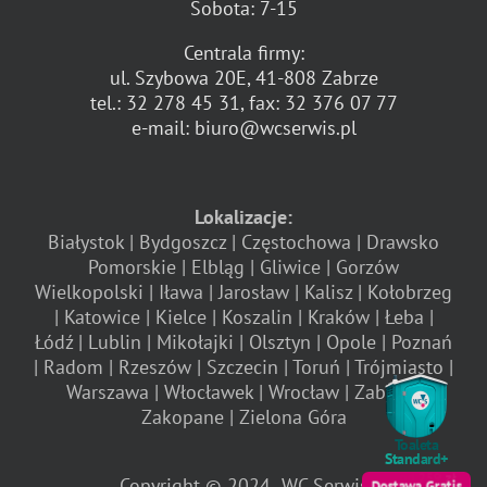
Sobota: 7-15
Centrala firmy:
ul. Szybowa 20E, 41-808 Zabrze
tel.:
32 278 45 31
, fax:
32 376 07 77
e-mail:
biuro@wcserwis.pl
Lokalizacje:
Białystok
Bydgoszcz
Częstochowa
Drawsko
Pomorskie
Elbląg
Gliwice
Gorzów
Wielkopolski
Iława
Jarosław
Kalisz
Kołobrzeg
Katowice
Kielce
Koszalin
Kraków
Łeba
Łódź
Lublin
Mikołajki
Olsztyn
Opole
Poznań
Radom
Rzeszów
Szczecin
Toruń
Trójmiasto
Warszawa
Włocławek
Wrocław
Zabrze
Zakopane
Zielona Góra
Toaleta
Standard+
Copyright © 2024
WC Serwis
Dostawa
Gratis