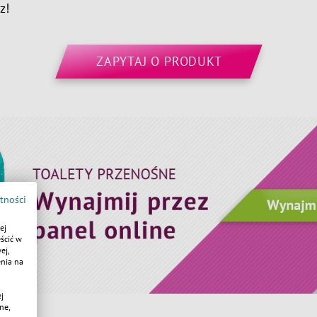
z!
ZAPYTAJ O PRODUKT
tności
ej
ścić w
ej,
enia na
j
ne,