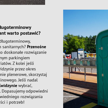
ługoterminowy
iant warto postawić?
 długoterminowy,
n sanitarnych?
Przenośne
to doskonałe rozwiązanie
żonym parkingiem
atów. Z kolei jeśli
dzynie przez okres
nie plenerowe, skorzystaj
inowego. Jeśli nadal
widzynie
wybrać,
i. Dopasujemy odpowiedni
owiedniego rozwiązania
ci i potrzeb!