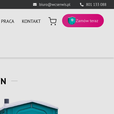
biuro@wcserwis.pl
801 133 088
Zamów teraz
PRACA
KONTAKT
YN