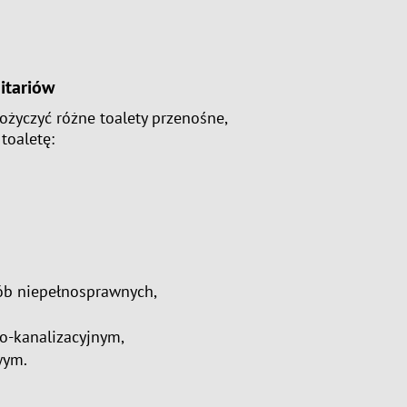
itariów
życzyć różne toalety przenośne,
toaletę:
ób niepełnosprawnych,
o-kanalizacyjnym,
wym.