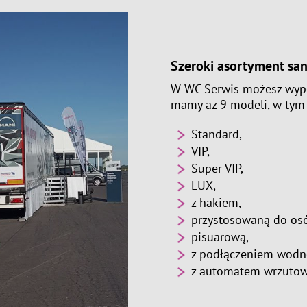
Szeroki asortyment san
W WC Serwis możesz wypo
mamy aż 9 modeli, w tym 
Standard,
VIP,
Super VIP,
LUX,
z hakiem,
przystosowaną do os
pisuarową,
z podłączeniem wodn
z automatem wrzuto