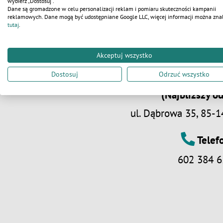
wybierz „Dostosuj”.
Dane są gromadzone w celu personalizacji reklam i pomiaru skuteczności kampanii
reklamowych. Dane mogą być udostępniane Google LLC, więcej informacji można zna
tutaj
.
Adre
Akceptuj wszystko
WC SERWIS Polska 
Dostosuj
Odrzuć wszystko
(Najbliższy od
ul. Dąbrowa 35, 85-
Telef
602 384 6