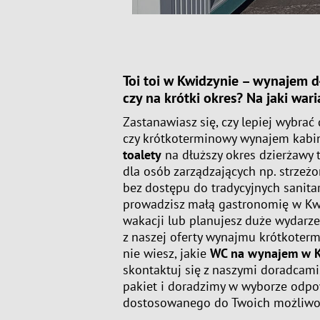
Toi toi w Kwidzynie
–
wynajem
d
czy na krótki okres? Na jaki war
Zastanawiasz się, czy lepiej wybrać
czy krótkoterminowy wynajem kabi
toalety
na dłuższy okres dzierżawy 
dla osób zarządzających np. strze
bez dostępu do tradycyjnych sanitari
prowadzisz małą gastronomię w Kwi
wakacji lub planujesz duże wydarze
z naszej oferty wynajmu krótkoterm
nie wiesz, jakie
WC na wynajem w K
skontaktuj się z naszymi doradcam
pakiet i doradzimy w wyborze odp
dostosowanego do Twoich możliwoś