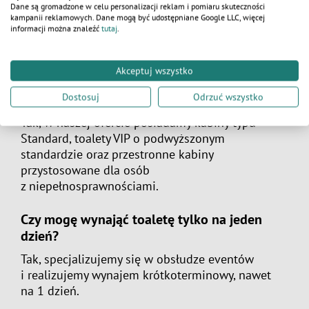
Dane są gromadzone w celu personalizacji reklam i pomiaru skuteczności
kampanii reklamowych. Dane mogą być udostępniane Google LLC, więcej
ZAPYTAJ O PRODUKT
informacji można znaleźć
tutaj
.
FAQ
Akceptuj wszystko
Czy oferujecie różne rodzaje toalet?
Dostosuj
Odrzuć wszystko
Tak, w naszej ofercie posiadamy kabiny typu
Standard, toalety VIP o podwyższonym
standardzie oraz przestronne kabiny
przystosowane dla osób
z niepełnosprawnościami.
Czy mogę wynająć toaletę tylko na jeden
dzień?
Tak, specjalizujemy się w obsłudze eventów
i realizujemy wynajem krótkoterminowy, nawet
na 1 dzień.