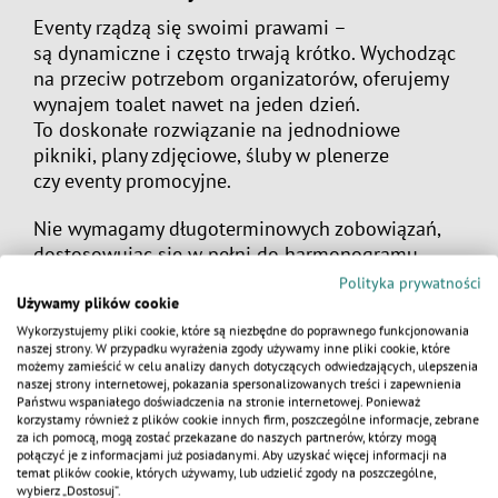
Eventy rządzą się swoimi prawami –
są dynamiczne i często trwają krótko. Wychodząc
na przeciw potrzebom organizatorów, oferujemy
wynajem toalet nawet na jeden dzień.
To doskonałe rozwiązanie na jednodniowe
pikniki, plany zdjęciowe, śluby w plenerze
czy eventy promocyjne.
Nie wymagamy długoterminowych zobowiązań,
dostosowując się w pełni do harmonogramu
Twojego projektu. Ceny usług są konkurencyjne
Polityka prywatności
i przejrzyste. Wynajem pojedynczej toalety
Używamy plików cookie
zaczyna się już od 219 zł brutto za dzień.
Wykorzystujemy pliki cookie, które są niezbędne do poprawnego funkcjonowania
naszej strony. W przypadku wyrażenia zgody używamy inne pliki cookie, które
Zadzwoń do nas lub wypełnij formularz
możemy zamieścić w celu analizy danych dotyczących odwiedzających, ulepszenia
kontaktowy, a my przygotujemy ofertę idealnie
naszej strony internetowej, pokazania spersonalizowanych treści i zapewnienia
KALKULATOR
Państwu wspaniałego doświadczenia na stronie internetowej. Ponieważ
skrojoną pod Twoje potrzeby.
korzystamy również z plików cookie innych firm, poszczególne informacje, zebrane
za ich pomocą, mogą zostać przekazane do naszych partnerów, którzy mogą
połączyć je z informacjami już posiadanymi. Aby uzyskać więcej informacji na
temat plików cookie, których używamy, lub udzielić zgody na poszczególne,
wybierz „Dostosuj”.