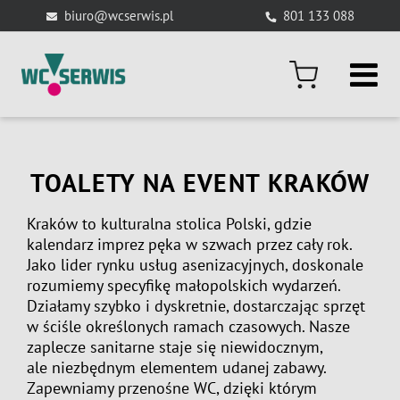
Skip
biuro@wcserwis.pl
801 133 088
to
content
TOALETY NA EVENT KRAKÓW
Kraków to kulturalna stolica Polski, gdzie
kalendarz imprez pęka w szwach przez cały rok.
Jako lider rynku usług asenizacyjnych, doskonale
rozumiemy specyfikę małopolskich wydarzeń.
Działamy szybko i dyskretnie, dostarczając sprzęt
w ściśle określonych ramach czasowych. Nasze
zaplecze sanitarne staje się niewidocznym,
ale niezbędnym elementem udanej zabawy.
Zapewniamy
przenośne WC
, dzięki którym