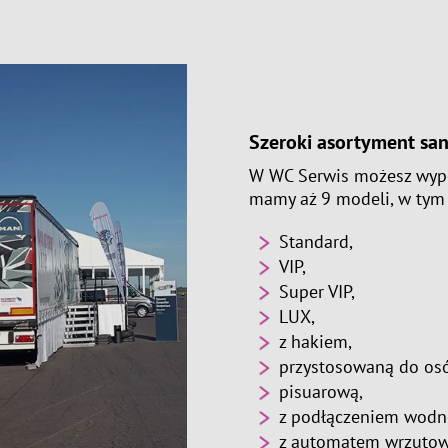
Szeroki asortyment san
W WC Serwis możesz wypo
mamy aż 9 modeli, w tym 
Standard,
VIP,
Super VIP,
LUX,
z hakiem,
przystosowaną do os
pisuarową,
z podłączeniem wodn
z automatem wrzuto