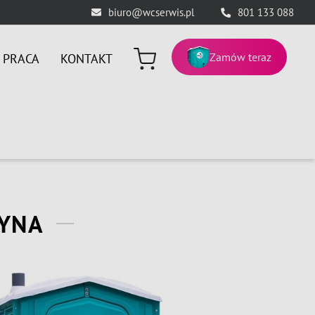
biuro@wcserwis.pl
801 133 088
Zamów teraz
PRACA
KONTAKT
ZYNA