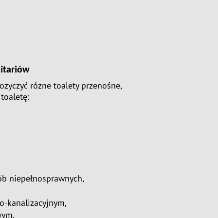
itariów
życzyć różne toalety przenośne,
toaletę:
ób niepełnosprawnych,
o-kanalizacyjnym,
wym.