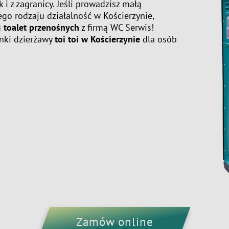
k i z zagranicy. Jeśli prowadzisz małą
ego rodzaju działalność w Kościerzynie,
u
toalet przenośnych
z firmą WC Serwis!
nki dzierżawy
toi toi w Kościerzynie
dla osób
Zamów online