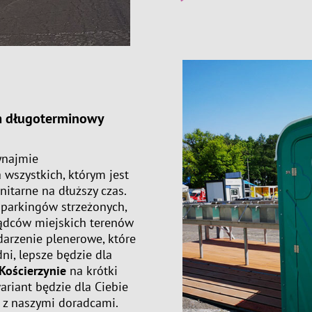
em długoterminowy
ynajmie
wszystkich, którym jest
itarne na dłuższy czas.
 parkingów strzeżonych,
ądców miejskich terenów
ydarzenie plenerowe, które
ni, lepsze będzie dla
ościerzynie
na krótki
wariant będzie dla Ciebie
ę z naszymi doradcami.