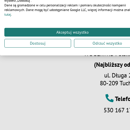
wybierz „Dostosuj”.
Dane są gromadzone w celu personalizacji reklam i pomiaru skuteczności kampanii
reklamowych. Dane mogą być udostępniane Google LLC, więcej informacji można zna
tutaj
.
Akceptuj wszystko
Adre
Dostosuj
Odrzuć wszystko
WC SERWIS Polska 
(Najbliższy od
ul. Długa 
80-209 Tu
Telef
530 167 1