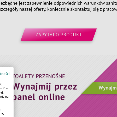
niezbędne jest zapewnienie odpowiednich warunków sanita
szczegóły naszej oferty, koniecznie skontaktuj się z praco
ZAPYTAJ O PRODUKT
tności
ej
ścić w
ej,
enia na
j
ne,