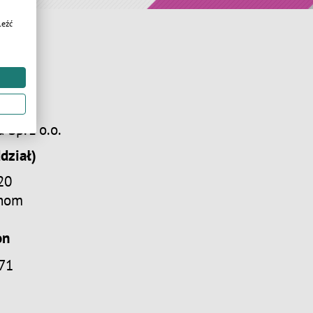
leźć
s
Sp. z o.o.
dział)
20
chom
on
71