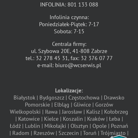
INFOLINIA:
801 133 088
Infolinia czynna:
Poniedziałek-Piątek: 7-17
Sobota: 7-15
Centrala firmy:
ul. Szybowa 20E, 41-808 Zabrze
tel.:
32 278 45 31
, fax:
32 376 07 77
e-mail:
biuro@wcserwis.pl
Lokalizacje:
Białystok
Bydgoszcz
Częstochowa
Drawsko
Pomorskie
Elbląg
Gliwice
Gorzów
Wielkopolski
Iława
Jarosław
Kalisz
Kołobrzeg
Katowice
Kielce
Koszalin
Kraków
Łeba
Łódź
Lublin
Mikołajki
Olsztyn
Opole
Poznań
Radom
Rzeszów
Szczecin
Toruń
Trójmiasto