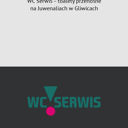
9
WC Serwis – toalety przenośne
na Juwenaliach w Gliwicach
n