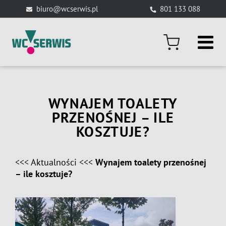
Skip
biuro@wcserwis.pl
801 133 088
to
content
WYNAJEM TOALETY
PRZENOŚNEJ – ILE
KOSZTUJE?
<<<
Aktualności
<<<
Wynajem toalety przenośnej
– ile kosztuje?
View
Larger
Image