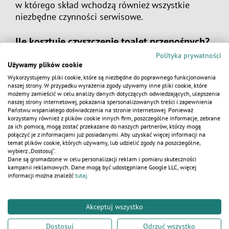
w którego skład wchodzą również wszystkie
niezbędne czynności serwisowe.
Ile kosztuje czyszczenie toalet przenośnych?
Polityka prywatności
Koszt opróżniania i czyszczenia toalet
Używamy plików cookie
przenośnych może się różnić w zależności
Wykorzystujemy pliki cookie, które są niezbędne do poprawnego funkcjonowania
od kilku czynników, takich jak lokalizacja, liczba
naszej strony. W przypadku wyrażenia zgody używamy inne pliki cookie, które
kabin do wyczyszczenia, częstotliwość serwisu
możemy zamieścić w celu analizy danych dotyczących odwiedzających, ulepszenia
naszej strony internetowej, pokazania spersonalizowanych treści i zapewnienia
oraz zakres dodatkowych usług pełnionych
KALKULATOR
Państwu wspaniałego doświadczenia na stronie internetowej. Ponieważ
przez firmę zajmującą się czyszczeniem toalet.
korzystamy również z plików cookie innych firm, poszczególne informacje, zebrane
za ich pomocą, mogą zostać przekazane do naszych partnerów, którzy mogą
Ceny opróżniania toalet mogą być naliczane
połączyć je z informacjami już posiadanymi. Aby uzyskać więcej informacji na
za jednorazowe czyszczenie, abonament
temat plików cookie, których używamy, lub udzielić zgody na poszczególne,
miesięczny lub opłatę za dodatkową wizytę
wybierz „Dostosuj”.
Dane są gromadzone w celu personalizacji reklam i pomiaru skuteczności
serwisanta
. Na koszty mają także wpływ
kampanii reklamowych. Dane mogą być udostępniane Google LLC, więcej
dodatkowe czynniki, takie jak: dostępność usług,
informacji można znaleźć
tutaj
.
odległość toalet przenośnych od bazy serwisanta,
transport itp. Toalety przenośne trzeba opróżnić,
Akceptuj wszystko
dlatego koszty z tym związane są nieuniknione.
Czyszczenie i opróżnianie kabin przez firmę
Dostosuj
Odrzuć wszystko