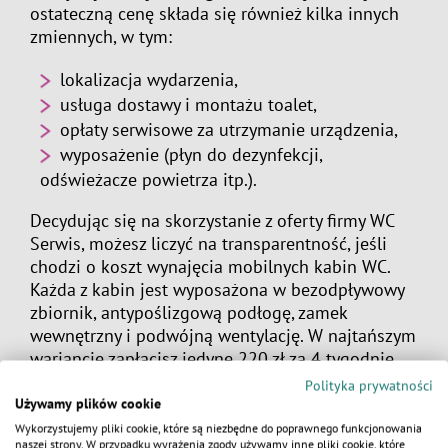
ostateczną cenę składa się również kilka innych
zmiennych, w tym:
lokalizacja wydarzenia,
usługa dostawy i montażu toalet,
opłaty serwisowe za utrzymanie urządzenia,
wyposażenie (płyn do dezynfekcji,
odświeżacze powietrza itp.).
Decydując się na skorzystanie z oferty firmy WC
Serwis, możesz liczyć na transparentność, jeśli
chodzi o koszt wynajęcia mobilnych kabin WC.
Każda z kabin jest wyposażona w bezodpływowy
zbiornik, antypoślizgową podłogę, zamek
wewnętrzny i podwójną wentylację. W najtańszym
wariancie zapłacisz jedyne 220 zł za 4 tygodnie.
Cena wzrasta w zależności od:
Polityka prywatności
Używamy plików cookie
wybranej częstotliwości serwisu, mycia
Wykorzystujemy pliki cookie, które są niezbędne do poprawnego funkcjonowania
naszej strony. W przypadku wyrażenia zgody używamy inne pliki cookie, które