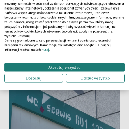
i opróżniania (co tydzień, 2 lub co 4 tygodnie),
możemy zamieścić w celu analizy danych dotyczących odwiedzających, ulepszenia
dodatkowego wyposażenia (toaleta
naszej strony internetowej, pokazania spersonalizowanych treści i zapewnienia
KALKULATOR
Państwu wspaniałego doświadczenia na stronie internetowej. Ponieważ
z umywalką),
korzystamy również z plików cookie innych firm, poszczególne informacje, zebrane
wykupionego ubezpieczenia (od kradzieży
za ich pomocą, mogą zostać przekazane do naszych partnerów, którzy mogą
połączyć je z informacjami już posiadanymi. Aby uzyskać więcej informacji na
i podpalenia).
temat plików cookie, których używamy, lub udzielić zgody na poszczególne,
wybierz „Dostosuj”.
Dane są gromadzone w celu personalizacji reklam i pomiaru skuteczności
kampanii reklamowych. Dane mogą być udostępniane Google LLC, więcej
informacji można znaleźć
tutaj
.
Akceptuj wszystko
Dostosuj
Odrzuć wszystko