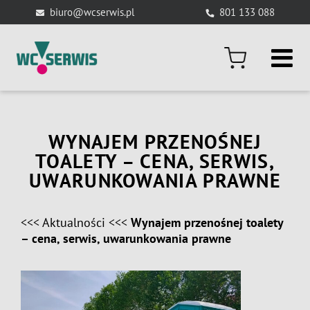
Skip
biuro@wcserwis.pl
801 133 088
to
content
WYNAJEM PRZENOŚNEJ
TOALETY – CENA, SERWIS,
UWARUNKOWANIA PRAWNE
<<<
Aktualności
<<<
Wynajem przenośnej toalety
– cena, serwis, uwarunkowania prawne
View
Larger
Image