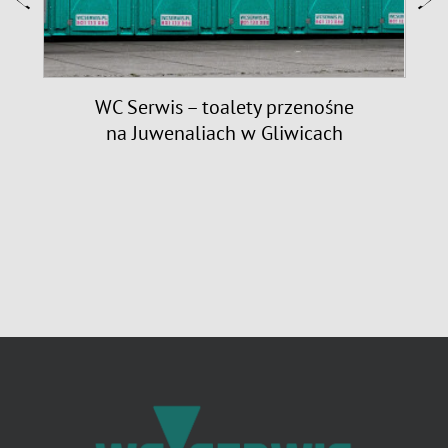
9
WC Serwis – toalety przenośne
na Juwenaliach w Gliwicach
n