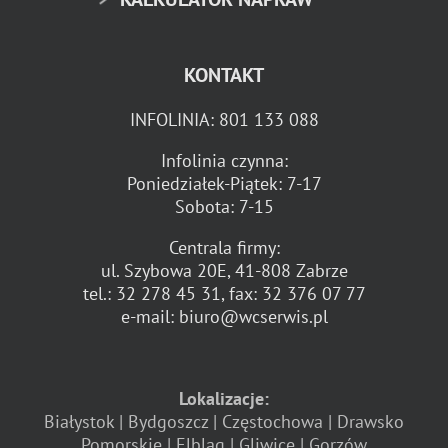
KONTAKT
INFOLINIA:
801 133 088
Infolinia czynna:
Poniedziałek-Piątek: 7-17
Sobota: 7-15
Centrala firmy:
ul. Szybowa 20E, 41-808 Zabrze
tel.:
32 278 45 31
, fax:
32 376 07 77
e-mail:
biuro@wcserwis.pl
Lokalizacje:
Białystok
Bydgoszcz
Częstochowa
Drawsko
Pomorskie
Elbląg
Gliwice
Gorzów