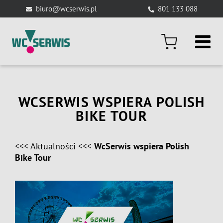
Skip
biuro@wcserwis.pl
801 133 088
to
content
WCSERWIS WSPIERA POLISH
BIKE TOUR
<<<
Aktualności
<<<
WcSerwis wspiera Polish
Bike Tour
View
Larger
Image