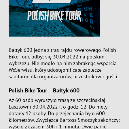
Bałtyk 600 jedna z tras rajdu rowerowego Polish
Bike Tour, odbył się 30.04.2022 na polskim
wybrzeżu. Nie mogło na nim zabraknąć wsparcia
WcSerwisu, który udostępnił całe zaplecze
sanitarne dla organizatorów, uczestników i gości.
Polish Bike Tour – Bałtyk 600
Aż 60 osób wyruszyło trasą ze szczecińskiej
Łasztowni 30.04.2022 r. o godz. 12. Do mety
dotarły 42 osoby. Do przejechania było 600
kilometrów. Zwycięzca Bartosz Smoczyk zakończył
wyścig z czasem 30h i 1 minuta. Dwie panie