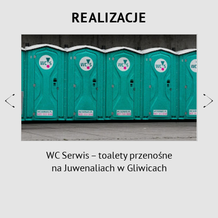
REALIZACJE
9
WC Serwis – toalety przenośne
na Juwenaliach w Gliwicach
n