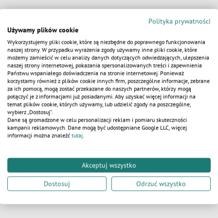
Polityka prywatności
AKTUALNOŚCI
Używamy plików cookie
Wykorzystujemy pliki cookie, które są niezbędne do poprawnego funkcjonowania
naszej strony. W przypadku wyrażenia zgody używamy inne pliki cookie, które
możemy zamieścić w celu analizy danych dotyczących odwiedzających, ulepszenia
naszej strony internetowej, pokazania spersonalizowanych treści i zapewnienia
KALKULATOR
Państwu wspaniałego doświadczenia na stronie internetowej. Ponieważ
korzystamy również z plików cookie innych firm, poszczególne informacje, zebrane
za ich pomocą, mogą zostać przekazane do naszych partnerów, którzy mogą
połączyć je z informacjami już posiadanymi. Aby uzyskać więcej informacji na
temat plików cookie, których używamy, lub udzielić zgody na poszczególne,
wybierz „Dostosuj”.
Dane są gromadzone w celu personalizacji reklam i pomiaru skuteczności
kampanii reklamowych. Dane mogą być udostępniane Google LLC, więcej
informacji można znaleźć
tutaj
.
e:
Remont łazienki w zamieszkałym domu –
Akceptuj wszystko
jak przetrwać 2 tygodnie bez toalety?
Dostosuj
Odrzuć wszystko