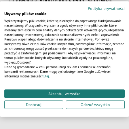
odpowiadający potrzebom klienta. Na przykład,
można wyodrębnić w nich oddzielną część dla
Polityka prywatności
kobiet i mężczyzn, jak również zamówić osobny
Używamy plików cookie
kontener dopasowany do potrzeb osób
Wykorzystujemy pliki cookie, które są niezbędne do poprawnego funkcjonowania
naszej strony. W przypadku wyrażenia zgody używamy inne pliki cookie, które
niepełnosprawnych.
możemy zamieścić w celu analizy danych dotyczących odwiedzających, ulepszenia
naszej strony internetowej, pokazania spersonalizowanych treści i zapewnienia
KALKULATOR
Kontenery to rozwiązanie tanie, ekonomiczne
Państwu wspaniałego doświadczenia na stronie internetowej. Ponieważ
korzystamy również z plików cookie innych firm, poszczególne informacje, zebrane
i niezwykle wydajne. Dzięki możliwości ich
za ich pomocą, mogą zostać przekazane do naszych partnerów, którzy mogą
transportowania, wykonawcy budowy mogą
połączyć je z informacjami już posiadanymi. Aby uzyskać więcej informacji na
temat plików cookie, których używamy, lub udzielić zgody na poszczególne,
z powodzeniem przewozić swoje sprzęty
wybierz „Dostosuj”.
na kolejne miejsca. To stosunkowo tania
Dane są gromadzone w celu personalizacji reklam i pomiaru skuteczności
i niezwykle opłacalna inwestycja zarówno
kampanii reklamowych. Dane mogą być udostępniane Google LLC, więcej
informacji można znaleźć
tutaj
.
w formie kupna, jak i wynajmu. Są funkcjonalne
i praktyczne oraz zapewniają odpowiedni
komfort, nie generując przy tym dużych kosztów.
Akceptuj wszystko
Dostosuj
Odrzuć wszystko
BUDOWA
WOJSKO