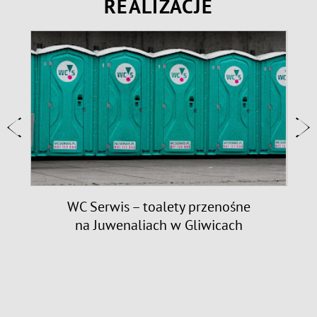
REALIZACJE
9
WC Serwis – toalety przenośne
na Juwenaliach w Gliwicach
n