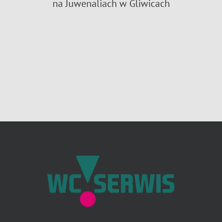
na Juwenaliach w Gliwicach
9
n