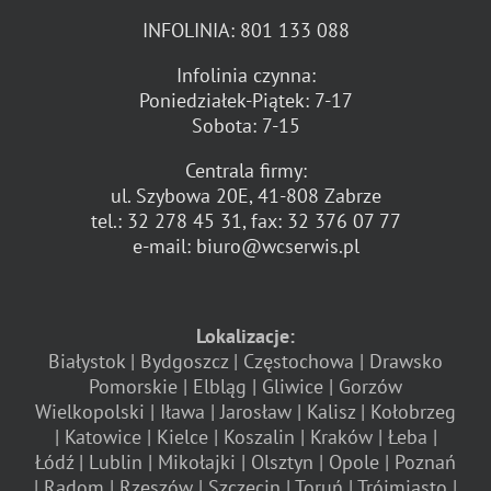
INFOLINIA:
801 133 088
Infolinia czynna:
Poniedziałek-Piątek: 7-17
Sobota: 7-15
Centrala firmy:
ul. Szybowa 20E, 41-808 Zabrze
tel.:
32 278 45 31
, fax:
32 376 07 77
e-mail:
biuro@wcserwis.pl
Lokalizacje:
Białystok
Bydgoszcz
Częstochowa
Drawsko
Pomorskie
Elbląg
Gliwice
Gorzów
Wielkopolski
Iława
Jarosław
Kalisz
Kołobrzeg
Katowice
Kielce
Koszalin
Kraków
Łeba
Łódź
Lublin
Mikołajki
Olsztyn
Opole
Poznań
Radom
Rzeszów
Szczecin
Toruń
Trójmiasto