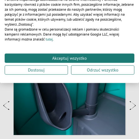
KALKULATOR
korzystamy również z plików cookie innych firm, poszczególne informacje, zebrane
DODAJ DO WYCENY
za ich pomocą, mogą zostać przekazane do naszych partnerów, którzy mogą
połączyć je z informacjami już posiadanymi. Aby uzyskać więcej informacji na
temat plików cookie, których używamy, lub udzielić zgody na poszczególne,
wybierz „Dostosuj”.
Dane są gromadzone w celu personalizacji reklam i pomiaru skuteczności
kampanii reklamowych. Dane mogą być udostępniane Google LLC, więcej
informacji można znaleźć
tutaj
.
AKTUALNOŚCI
Akceptuj wszystko
Dostosuj
Odrzuć wszystko