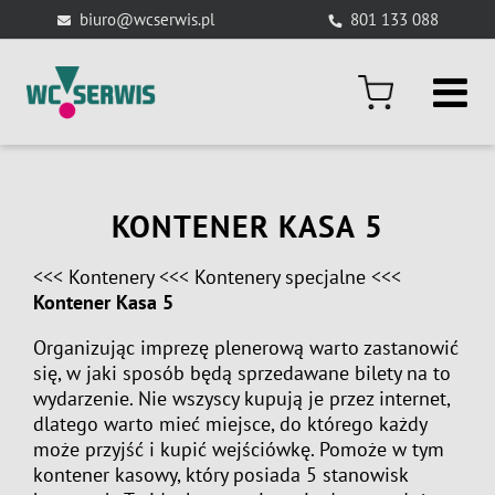
Skip
biuro@wcserwis.pl
801 133 088
to
content
KONTENER KASA 5
<<<
Kontenery
<<<
Kontenery specjalne
<<<
Kontener Kasa 5
Organizując imprezę plenerową warto zastanowić
się, w jaki sposób będą sprzedawane bilety na to
wydarzenie. Nie wszyscy kupują je przez internet,
dlatego warto mieć miejsce, do którego każdy
może przyjść i kupić wejściówkę. Pomoże w tym
kontener kasowy, który posiada 5 stanowisk