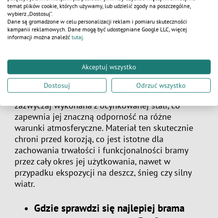
skomplikowanych umiejętności. Proces montażu
temat plików cookie, których używamy, lub udzielić zgody na poszczególne,
jest szybki i intuicyjny, a dzięki prostej konstrukcji
wybierz „Dostosuj”.
Dane są gromadzone w celu personalizacji reklam i pomiaru skuteczności
brama może być zainstalowana przez niewielki
kampanii reklamowych. Dane mogą być udostępniane Google LLC, więcej
zespół.
informacji można znaleźć
tutaj
.
Czy brama tymczasowa jest odporna na
Akceptuj wszystko
warunki atmosferyczne?
Dostosuj
Odrzuć wszystko
Tak,
brama tymczasowa
o szerokości 5 m jest
zazwyczaj wykonana z ocynkowanej stali, co
zapewnia jej znaczną odporność na różne
warunki atmosferyczne. Materiał ten skutecznie
chroni przed korozją, co jest istotne dla
zachowania trwałości i funkcjonalności bramy
przez cały okres jej użytkowania, nawet w
przypadku ekspozycji na deszcz, śnieg czy silny
wiatr.
Gdzie sprawdzi się najlepiej brama