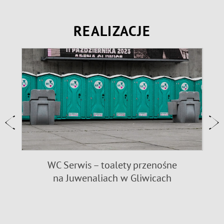
REALIZACJE
WC Serwis – toalety przenośne
na Juwenaliach w Gliwicach
9
n