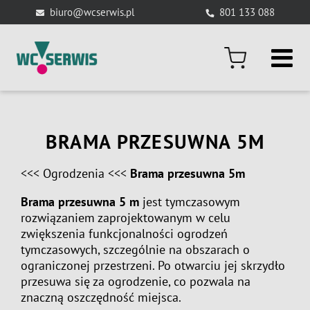
Skip
biuro@wcserwis.pl
801 133 088
to
content
BRAMA PRZESUWNA 5M
<<<
Ogrodzenia
<<<
Brama przesuwna 5m
Brama przesuwna 5 m
jest tymczasowym
rozwiązaniem zaprojektowanym w celu
zwiększenia funkcjonalności ogrodzeń
tymczasowych, szczególnie na obszarach o
ograniczonej przestrzeni. Po otwarciu jej skrzydło
przesuwa się za ogrodzenie, co pozwala na
znaczną oszczędność miejsca.