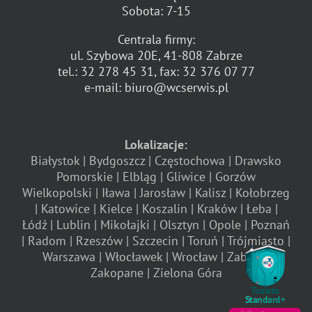
Sobota: 7-15
Centrala firmy:
ul. Szybowa 20E, 41-808 Zabrze
tel.:
32 278 45 31
, fax:
32 376 07 77
e-mail:
biuro@wcserwis.pl
Lokalizacje:
Białystok
Bydgoszcz
Częstochowa
Drawsko
Pomorskie
Elbląg
Gliwice
Gorzów
Wielkopolski
Iława
Jarosław
Kalisz
Kołobrzeg
Katowice
Kielce
Koszalin
Kraków
Łeba
Łódź
Lublin
Mikołajki
Olsztyn
Opole
Poznań
Radom
Rzeszów
Szczecin
Toruń
Trójmiasto
Warszawa
Włocławek
Wrocław
Zabrze
Zakopane
Zielona Góra
Toaleta
Standard+