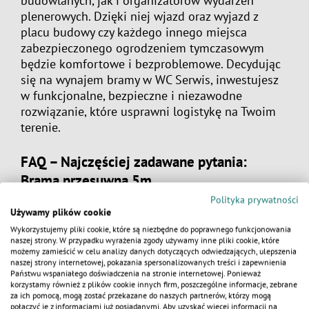
budowlanych, jak i organizatorów wydarzeń
plenerowych. Dzięki niej wjazd oraz wyjazd z
placu budowy czy każdego innego miejsca
zabezpieczonego ogrodzeniem tymczasowym
będzie komfortowe i bezproblemowe. Decydując
się na wynajem bramy w WC Serwis, inwestujesz
w funkcjonalne, bezpieczne i niezawodne
rozwiązanie, które usprawni logistykę na Twoim
terenie.
FAQ – Najczęściej zadawane pytania:
Brama przesuwna 5m
Polityka prywatności
Używamy plików cookie
Czy brama tymczasowa przesuwna 5 m
Wykorzystujemy pliki cookie, które są niezbędne do poprawnego funkcjonowania
wymaga specjalnego montażu?
naszej strony. W przypadku wyrażenia zgody używamy inne pliki cookie, które
możemy zamieścić w celu analizy danych dotyczących odwiedzających, ulepszenia
Brama tymczasowa przesuwna 5 m
jest
naszej strony internetowej, pokazania spersonalizowanych treści i zapewnienia
KALKULATOR
Państwu wspaniałego doświadczenia na stronie internetowej. Ponieważ
zaprojektowana z myślą o łatwym montażu, który
korzystamy również z plików cookie innych firm, poszczególne informacje, zebrane
nie wymaga specjalistycznego sprzętu ani
za ich pomocą, mogą zostać przekazane do naszych partnerów, którzy mogą
połączyć je z informacjami już posiadanymi. Aby uzyskać więcej informacji na