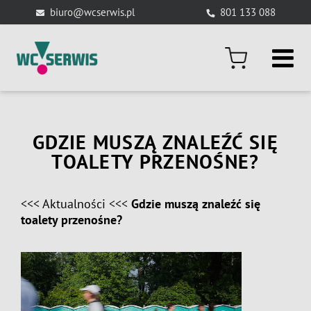
Skip
biuro@wcserwis.pl
801 133 088
to
content
GDZIE MUSZĄ ZNALEŹĆ SIĘ
TOALETY PRZENOŚNE?
<<<
Aktualności
<<<
Gdzie muszą znaleźć się
toalety przenośne?
View
Larger
Image