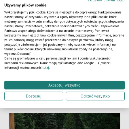
terenie
odległość między miejscem pracy
Używamy plików cookie
a toaletami przenośnymi nie może przekraczać
Wykorzystujemy pliki cookie, które są niezbędne do poprawnego funkcjonowania
125 metrów
.
naszej strony. W przypadku wyrażenia zgody używamy inne pliki cookie, które
możemy zamieścić w celu analizy danych dotyczących odwiedzających, ulepszenia
Jeśli chodzi o liczbę, na placu budowy powinna
naszej strony internetowej, pokazania spersonalizowanych treści i zapewnienia
KALKULATOR
Państwu wspaniałego doświadczenia na stronie internetowej. Ponieważ
znajdować się co najmniej:
korzystamy również z plików cookie innych firm, poszczególne informacje, zebrane
za ich pomocą, mogą zostać przekazane do naszych partnerów, którzy mogą
jedna kabina na 30 pracujących mężczyzn,
połączyć je z informacjami już posiadanymi. Aby uzyskać więcej informacji na
temat plików cookie, których używamy, lub udzielić zgody na poszczególne,
jedna toaleta na każde 20 kobiet.
wybierz „Dostosuj”.
Dane są gromadzone w celu personalizacji reklam i pomiaru skuteczności
kampanii reklamowych. Dane mogą być udostępniane Google LLC, więcej
Regularne czyszczenie i konserwacja przenośnych
informacji można znaleźć
tutaj
.
toalet są niezbędne do tego, by zapewnić higienę
i wygodę pracownikom.
Wielu dostawców
zaplecza sanitarnego oferuje usługi sprzątania
Akceptuj wszystko
i uzupełniania zapasów
, dzięki czemu pracownicy
Dostosuj
Odrzuć wszystko
nie muszą koncentrować się na tym, aby zadbać
o czystość poszczególnych jednostek.