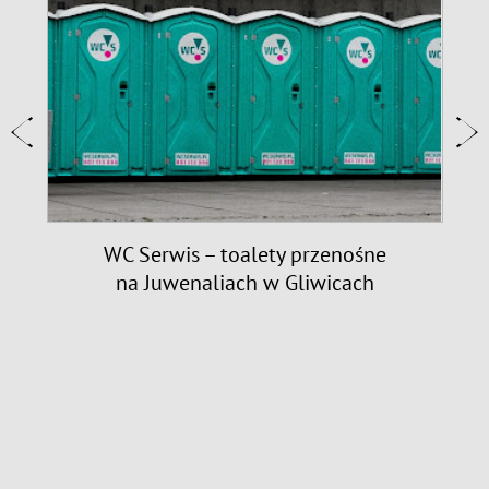
9
WC Serwis – toalety przenośne
na Juwenaliach w Gliwicach
n