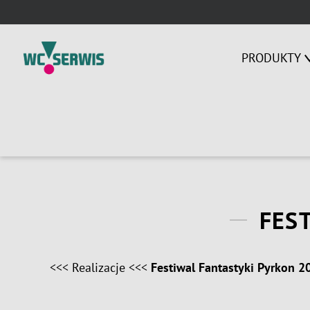
Skip
to
content
PRODUKTY
FES
<<<
Realizacje
<<<
Festiwal Fantastyki Pyrkon 2
View