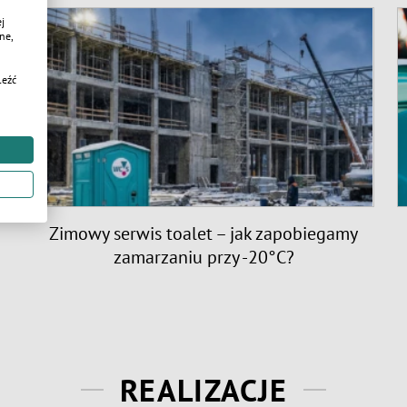
j
ne,
leźć
Zimowy serwis toalet – jak zapobiegamy
zamarzaniu przy -20°C?
REALIZACJE