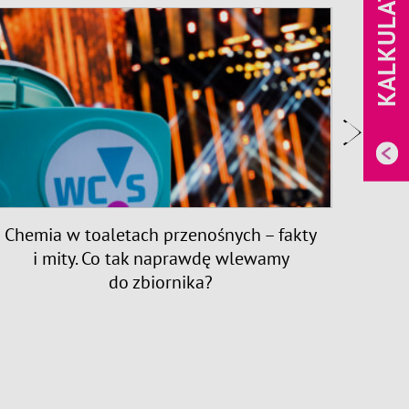
KALKULATOR
Chemia w toaletach przenośnych – fakty
Toalet
i mity. Co tak naprawdę wlewamy
jak 
do zbiornika?