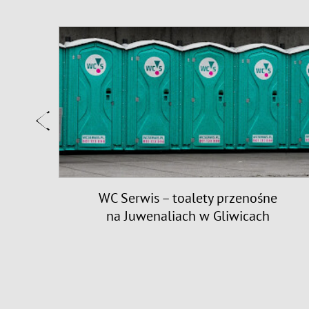
id 19
WC Serwis – toalety przenośne
na Juwenaliach w Gliwicach