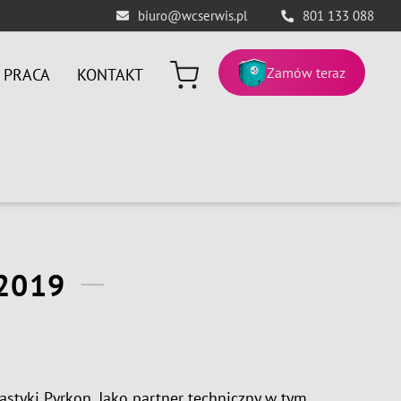
biuro@wcserwis.pl
801 133 088
Zamów teraz
PRACA
KONTAKT
2019
astyki Pyrkon. Jako partner techniczny w tym