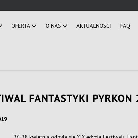
OFERTA
O NAS
AKTUALNOŚCI
FAQ
TIWAL FANTASTYKI PYRKON 
019
26-28 kwietnia odbyła się XIX edycja Festiwalu Fant