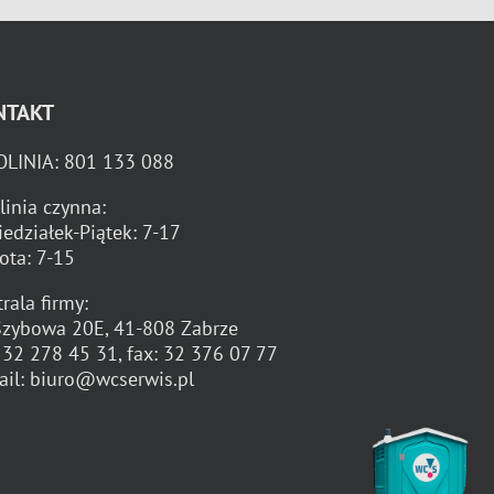
NTAKT
OLINIA:
801 133 088
linia czynna:
iedziałek-Piątek: 7-17
ota: 7-15
rala firmy:
 Szybowa 20E, 41-808 Zabrze
:
32 278 45 31
, fax:
32 376 07 77
ail:
biuro@wcserwis.pl