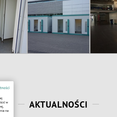
tności
ej
AKTUALNOŚCI
ścić w
ej,
enia na